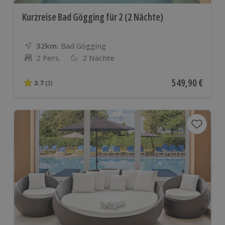
Kurzreise Bad Gögging für 2 (2 Nächte)
32km:
Entfernung
Standort
Bad Gögging
2 Pers.
2 Nächte
Anzahl der Teilnehmer
Aktueller Preis
549,90 €
3.7
(3)
3.7 von 5 Sternen basierend auf 3 Bewertungen