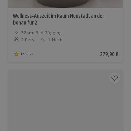
Wellness-Auszeit im Raum Neustadt an der
Donau für 2
32km:
Entfernung
Standort
Bad Gögging
2 Pers.
1 Nacht
Anzahl der Teilnehmer
Aktueller Preis
279,90 €
3.9
(37)
3.9 von 5 Sternen basierend auf 37 Bewertungen