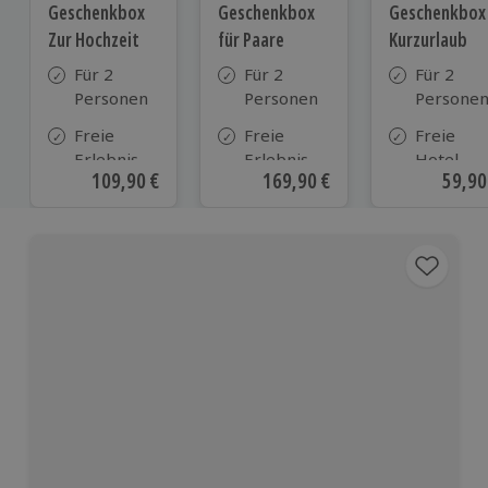
Geschenkbox
Geschenkbox
Geschenkbox
Zur Hochzeit
für Paare
Kurzurlaub
Für 2
Für 2
Für 2
Personen
Personen
Persone
Freie
Freie
Freie
Erlebnis-
Erlebnis-
Hotel-
Aktueller Preis
109,90 €
Aktueller Preis
169,90 €
Aktue
59,90
Auswahl
Auswahl
Auswahl
an ca.
an ca. 860
aus ca. 5
610 Orten
Orten
Hotels in
Deutschl
Österrei
und viele
weiteren
europäis
Ländern