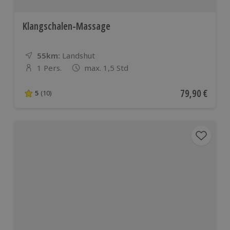
Klangschalen-Massage
55km:
Entfernung
Standort
Landshut
1 Pers.
max. 1,5 Std
Anzahl der Teilnehmer
Aktueller Pre
79,90 €
5
(10)
5 von 5 Sternen basierend auf 10 Bewertungen