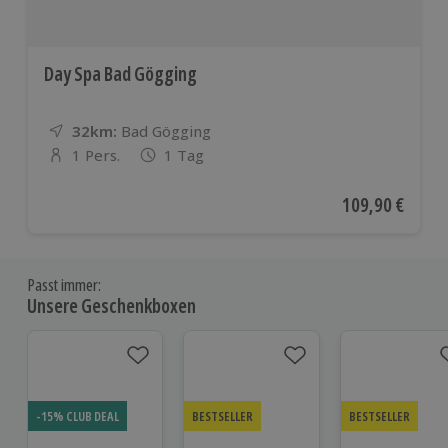
Day Spa Bad Gögging
32km:
Entfernung
Standort
Bad Gögging
1 Pers.
1 Tag
Anzahl der Teilnehmer
Aktueller Preis
109,90 €
Passt immer:
Unsere Geschenkboxen
-15% CLUB DEAL
BESTSELLER
BESTSELLER