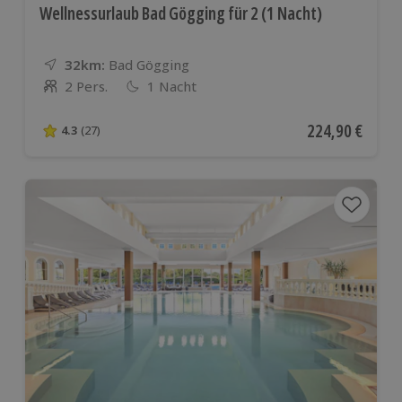
Wellnessurlaub Bad Gögging für 2 (1 Nacht)
32km:
Entfernung
Standort
Bad Gögging
2 Pers.
1 Nacht
Anzahl der Teilnehmer
Aktueller Preis
224,90 €
4.3
(27)
4.3 von 5 Sternen basierend auf 27 Bewertungen