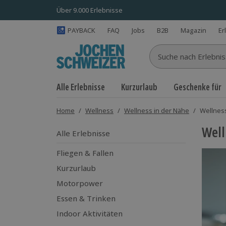
Über 9.000 Erlebnisse
PAYBACK
FAQ
Jobs
B2B
Magazin
Er
Suche nach Erlebnisse
Alle Erlebnisse
Kurzurlaub
Geschenke für
Home
/
Wellness
/
Wellness in der Nähe
/
Wellness
Well
Alle Erlebnisse
Fliegen & Fallen
Kurzurlaub
Motorpower
Essen & Trinken
Indoor Aktivitäten