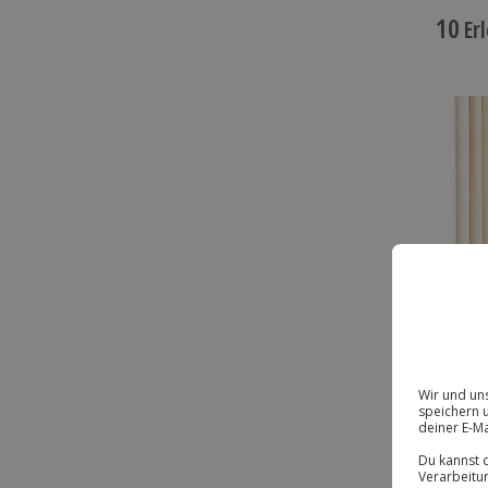
10
Erl