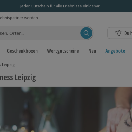
Jeder Gutschein für alle Erlebnisse einlösbar
lebnispartner werden
Du 
n...
Geschenkboxen
Wertgutscheine
Neu
Angebote
 Leipzig
ness Leipzig