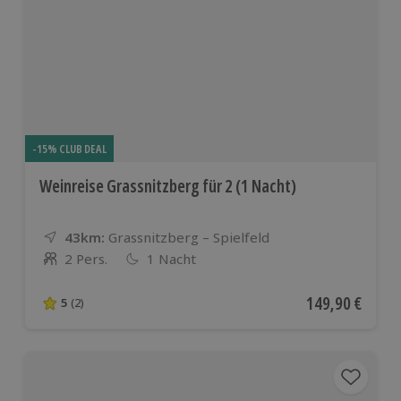
-15% CLUB DEAL
Weinreise Grassnitzberg für 2 (1 Nacht)
43km:
Entfernung
Standort
Grassnitzberg – Spielfeld
2 Pers.
1 Nacht
Anzahl der Teilnehmer
Aktueller Preis
149,90 €
5
(2)
5 von 5 Sternen basierend auf 2 Bewertungen