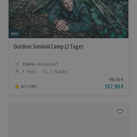
DEAL
Outdoor Survival Camp (2 Tage)
33km:
Entfernung
Standort
Hirnsdorf
1 Pers.
1 Nacht
Anzahl der Teilnehmer
Ursprünglicher P
186,90 €
Aktueller Preis
167,90 €
4.7
(185)
4.7 von 5 Sternen basierend auf 185 Bewertungen