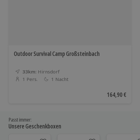
Outdoor Survival Camp Großsteinbach
33km:
Entfernung
Standort
Hirnsdorf
1 Pers.
1 Nacht
Anzahl der Teilnehmer
Aktueller Preis
164,90 €
Passt immer:
Unsere Geschenkboxen