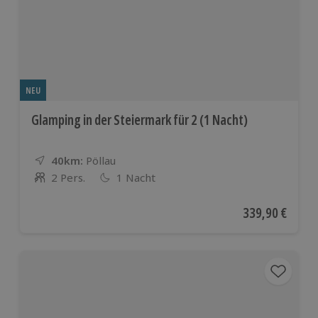
NEU
Glamping in der Steiermark für 2 (1 Nacht)
40km:
Entfernung
Standort
Pöllau
2 Pers.
1 Nacht
Anzahl der Teilnehmer
Aktueller Preis
339,90 €