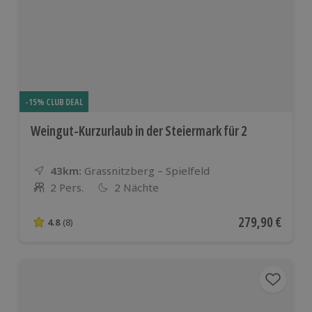
-15% CLUB DEAL
Weingut-Kurzurlaub in der Steiermark für 2
43km:
Entfernung
Standort
Grassnitzberg – Spielfeld
2 Pers.
2 Nächte
Anzahl der Teilnehmer
Aktueller Preis
279,90 €
4.8
(8)
4.8 von 5 Sternen basierend auf 8 Bewertungen