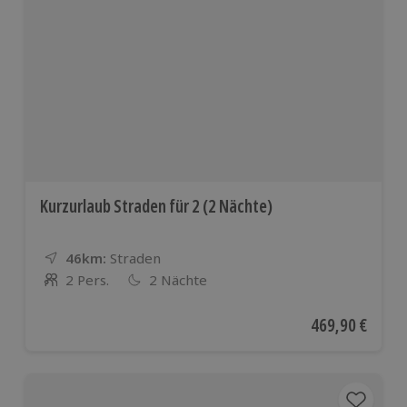
Kurzurlaub Straden für 2 (2 Nächte)
46km:
Entfernung
Standort
Straden
2 Pers.
2 Nächte
Anzahl der Teilnehmer
Aktueller Preis
469,90 €