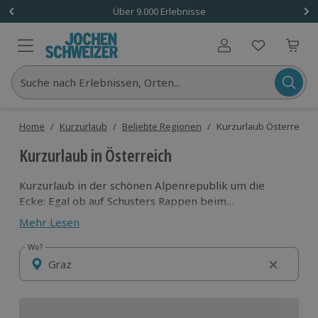
Über 9.000 Erlebnisse
Benutzerkonto
Suche nach Erlebnissen, Orten...
Home
/
Kurzurlaub
/
Beliebte Regionen
/
Kurzurlaub Österreich
Kurzurlaub in Österreich
Kurzurlaub in der schönen Alpenrepublik um die
Ecke: Egal ob auf Schusters Rappen beim
Wanderurlaub in der Steiermark, die Seele an
Mehr Lesen
malerischen, smaragdgrünen Seen beim Wellness-
Kurztrip in Tirol baumeln lassen oder sich beim
Wo?
Wo?
Städtetrip mit dem Fiaker entlang der
Sehenswürdigkeiten Wiens chauffieren lassen –
Urlaub in Österreich bietet für jeden etwas!