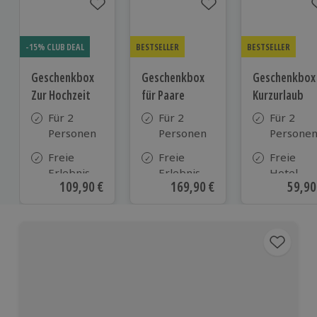
-15% CLUB DEAL
BESTSELLER
BESTSELLER
Geschenkbox
Geschenkbox
Geschenkbox
Zur Hochzeit
für Paare
Kurzurlaub
Für 2
Für 2
Für 2
Personen
Personen
Persone
Freie
Freie
Freie
Erlebnis-
Erlebnis-
Hotel-
Aktueller Preis
109,90 €
Aktueller Preis
169,90 €
Aktue
59,90
Auswahl
Auswahl
Auswahl
an ca.
an ca. 860
aus ca. 5
610 Orten
Orten
Hotels in
Deutschl
Österrei
und viele
weiteren
europäis
Ländern