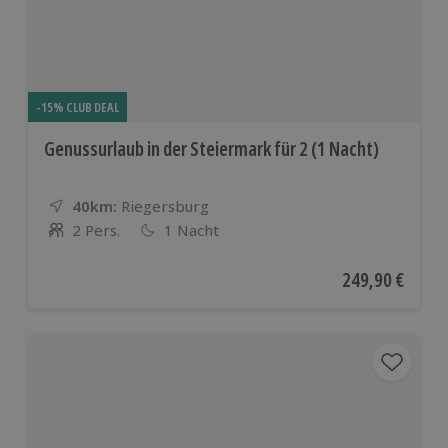
-15% CLUB DEAL
Genussurlaub in der Steiermark für 2 (1 Nacht)
40km:
Entfernung
Standort
Riegersburg
2 Pers.
1 Nacht
Anzahl der Teilnehmer
Aktueller Preis
249,90 €