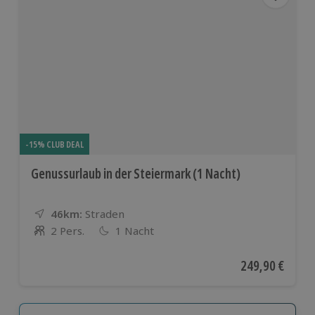
-15% CLUB DEAL
Genussurlaub in der Steiermark (1 Nacht)
46km:
Entfernung
Standort
Straden
2 Pers.
1 Nacht
Anzahl der Teilnehmer
Aktueller Preis
249,90 €