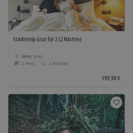
Städtetrip Graz für 2 (2 Nächte)
3km:
Entfernung
Standort
Graz
2 Pers.
2 Nächte
Anzahl der Teilnehmer
Aktueller Preis
199,90 €