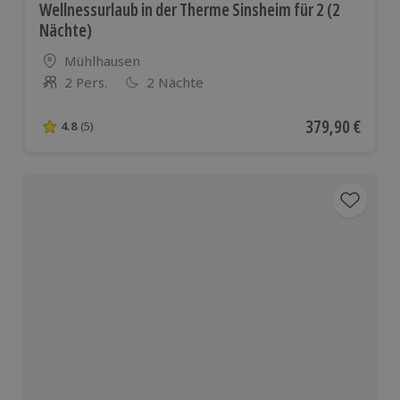
Wellnessurlaub in der Therme Sinsheim für 2 (2
Nächte)
Standort
Mühlhausen
2 Pers.
2 Nächte
Anzahl der Teilnehmer
Aktueller Preis
379,90 €
4.8
(5)
4.8 von 5 Sternen basierend auf 5 Bewertungen