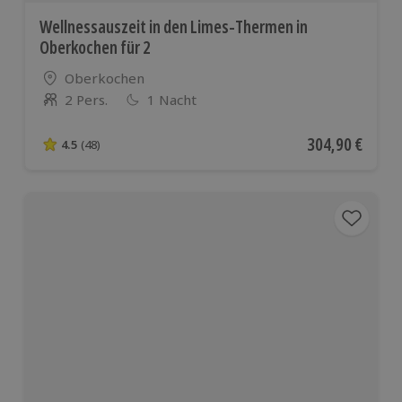
Wellnessauszeit in den Limes-Thermen in
Oberkochen für 2
Standort
Oberkochen
2 Pers.
1 Nacht
Anzahl der Teilnehmer
Aktueller Preis
304,90 €
4.5
(48)
4.5 von 5 Sternen basierend auf 48 Bewertungen