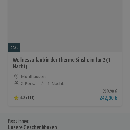
DEAL
Wellnessurlaub in der Therme Sinsheim für 2 (1
Nacht)
Standort
Mühlhausen
2 Pers.
1 Nacht
Anzahl der Teilnehmer
Ursprünglicher P
269,90 €
Aktueller Preis
242,90 €
4.2
(111)
4.2 von 5 Sternen basierend auf 111 Bewertungen
Passt immer:
Unsere Geschenkboxen