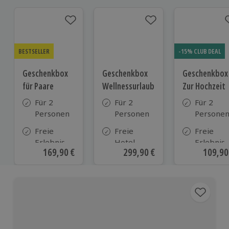
BESTSELLER
-15% CLUB DEAL
Geschenkbox
Geschenkbox
Geschenkbox
für Paare
Wellnessurlaub
Zur Hochzeit
Für 2
Für 2
Für 2
Personen
Personen
Persone
Freie
Freie
Freie
Erlebnis-
Hotel-
Erlebnis-
Aktueller Preis
169,90 €
Aktueller Preis
299,90 €
Aktuell
109,90
Auswahl
Auswahl
Auswahl
an ca. 860
aus ca. 180
an ca.
Orten
Hotels in
610 Orte
Deutschland,
Österreich
und vielen
weiteren