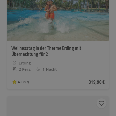
Wellnesstag in der Therme Erding mit
Übernachtung für 2
Standort
Erding
2 Pers.
1 Nacht
Anzahl der Teilnehmer
Aktueller Preis
319,90 €
4.3
(57)
4.3 von 5 Sternen basierend auf 57 Bewertungen