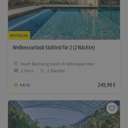
BESTSELLER
Wellnessurlaub Südtirol für 2 (2 Nächte)
Standort
Nach Buchung beim Erlebnispartner
2 Pers.
2 Nächte
Anzahl der Teilnehmer
Aktueller Preis
249,90 €
4.8
(6)
4.8 von 5 Sternen basierend auf 6 Bewertungen