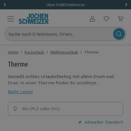
Über 9.000 Erlebnisse
Benutzerkonto
Suche nach Erlebnissen, Orten...
Home
/
Kurzurlaub
/
Wellnessurlaub
/
Therme
Therme
Genießt echtes Urlaubsfeeling mit allem Drum und
Dran. In einer Therme findet ihr unzählige
Badelandschaften, Saunen und Wellnessangebote von
Mehr Lesen
A bis Z. Ob ihr euch nur nach entspannter Auszeit,
hohem Vergnügungsfaktor oder doch nach
romantischen Stunden sehnt: Wir stellen euch die
Wo (PLZ oder Ort)
erholsamsten Bäder für jedes Bedürfnis vor.
Aktueller Standort