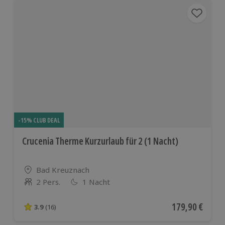
-15% CLUB DEAL
Crucenia Therme Kurzurlaub für 2 (1 Nacht)
Standort
Bad Kreuznach
2 Pers.
1 Nacht
Anzahl der Teilnehmer
Aktueller Preis
179,90 €
3.9
(16)
3.9 von 5 Sternen basierend auf 16 Bewertungen