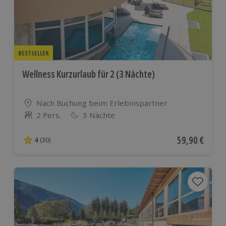
BESTSELLER
Wellness Kurzurlaub für 2 (3 Nächte)
Standort
Nach Buchung beim Erlebnispartner
2 Pers.
3 Nächte
Anzahl der Teilnehmer
Aktueller Pre
59,90 €
4
(30)
4 von 5 Sternen basierend auf 30 Bewertungen