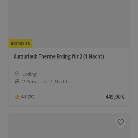
europäischen
Ländern
BESTSELLER
Kurzurlaub Therme Erding für 2 (1 Nacht)
Standort
Erding
2 Pers.
1 Nacht
Anzahl der Teilnehmer
Aktueller Preis
449,90 €
4.5
(30)
4.5 von 5 Sternen basierend auf 30 Bewertungen