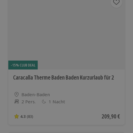
-15% CLUB DEAL
Caracalla Therme Baden Baden Kurzurlaub für 2
Standort
Baden-Baden
2 Pers.
1 Nacht
Anzahl der Teilnehmer
Aktueller Preis
209,90 €
4.3
(83)
4.3 von 5 Sternen basierend auf 83 Bewertungen