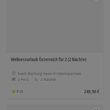
Wellnessurlaub Österreich für 2 (2 Nächte)
Standort
Nach Buchung beim Erlebnispartner
2 Pers.
2 Nächte
Anzahl der Teilnehmer
Aktueller Preis
249,90 €
5
(2)
5 von 5 Sternen basierend auf 2 Bewertungen