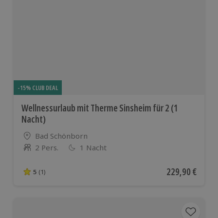
-15% CLUB DEAL
Wellnessurlaub mit Therme Sinsheim für 2 (1
Nacht)
Standort
Bad Schönborn
2 Pers.
1 Nacht
Anzahl der Teilnehmer
Aktueller Preis
229,90 €
5
(1)
5 von 5 Sternen basierend auf 1 Bewertungen