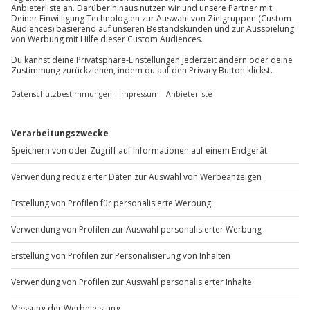
Du möchtest als Firma bestellen?
Sichere Dir attraktive Firmenkunden Vorteile.
+49 89 / 60 60 89 700
Mo-Fr: 9-17 Uhr
b2b@jochen-schweizer.de
www.b2b.jochen-schweizer.de/
Artikelnummer
:
49157
Andere Produkte entdecken