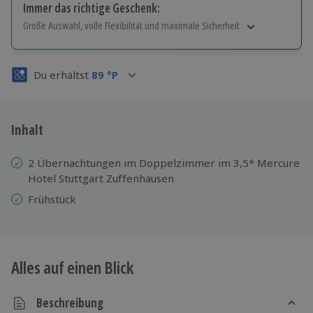
Immer das richtige Geschenk:
Große Auswahl, volle Flexibilität und maximale Sicherheit
Große Auswahl
Über 9.000 Erlebnisse.
Du erhältst
89
°P
Volle Flexibilität
Jeder Gutschein für alle Erlebnisse einlösbar.
Maximale Sicherheit
3 Jahre gültig & verlängerbar.
Inhalt
2 Übernachtungen im Doppelzimmer im 3,5* Mercure
Hotel Stuttgart Zuffenhausen
Frühstück
Alles auf einen Blick
Beschreibung