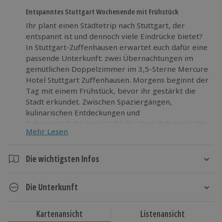
Entspanntes Stuttgart Wochenende mit Frühstück
Ihr plant einen Städtetrip nach Stuttgart, der
entspannt ist und dennoch viele Eindrücke bietet?
In Stuttgart-Zuffenhausen erwartet euch dafür eine
passende Unterkunft: zwei Übernachtungen im
gemütlichen Doppelzimmer im 3,5-Sterne Mercure
Hotel Stuttgart Zuffenhausen. Morgens beginnt der
Tag mit einem Frühstück, bevor ihr gestärkt die
Stadt erkundet. Zwischen Spaziergängen,
kulinarischen Entdeckungen und
Sehenswürdigkeiten erlebt ihr abwechslungsreiche
Mehr Lesen
Stunden in angenehmem Tempo. Ihr könnt durch
die Straßen bummeln, neue Eindrücke sammeln
und zwischendurch immer wieder zur Ruhe
Die wichtigsten Infos
kommen. Der Städtetrip nach Stuttgart mit
Dauer
Übernachtung und Frühstück sorgt für eine
Die Unterkunft
erholsame Auszeit vom Alltag, ohne Stress und mit
3 Tage (2 Übernachtungen)
dem Komfort, den ihr euch wünscht. Nutzt die
3,5* Mercure Hotel Stuttgart Zuffenhausen
Gelegenheit für eine kleine Pause und erlebt
Kartenansicht
Listenansicht
Verfügbarkeit / Termine
Hotelausstattung:
Stuttgart auf entspannte Weise.