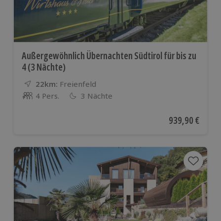
Außergewöhnlich Übernachten Südtirol für bis zu
4 (3 Nächte)
22km:
Entfernung
Standort
Freienfeld
4 Pers.
3 Nächte
Anzahl der Teilnehmer
Aktueller Preis
939,90 €