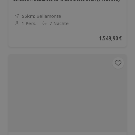
55km:
Entfernung
Standort
Bellamonte
1 Pers.
7 Nächte
Anzahl der Teilnehmer
Aktueller Preis
1.549,90 €