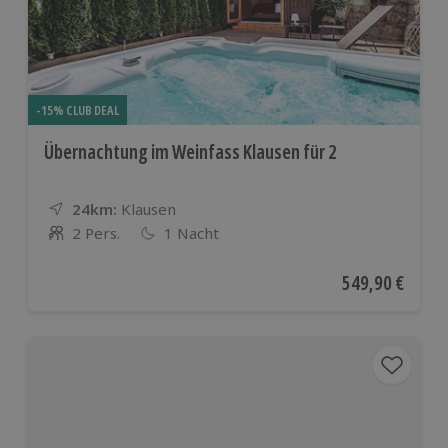
-15% CLUB DEAL
Übernachtung im Weinfass Klausen für 2
24km:
Entfernung
Standort
Klausen
2 Pers.
1 Nacht
Anzahl der Teilnehmer
Aktueller Preis
549,90 €