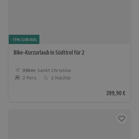
-15% CLUB DEAL
Bike-Kurzurlaub in Südtirol für 2
39km:
Entfernung
Standort
Sankt Christina
2 Pers.
2 Nächte
Anzahl der Teilnehmer
Aktueller Preis
399,90 €