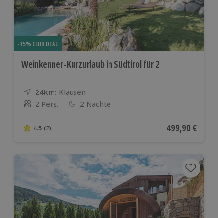
-15% CLUB DEAL
Weinkenner-Kurzurlaub in Südtirol für 2
24km:
Entfernung
Standort
Klausen
2 Pers.
2 Nächte
Anzahl der Teilnehmer
Aktueller Preis
499,90 €
4.5
(2)
4.5 von 5 Sternen basierend auf 2 Bewertungen