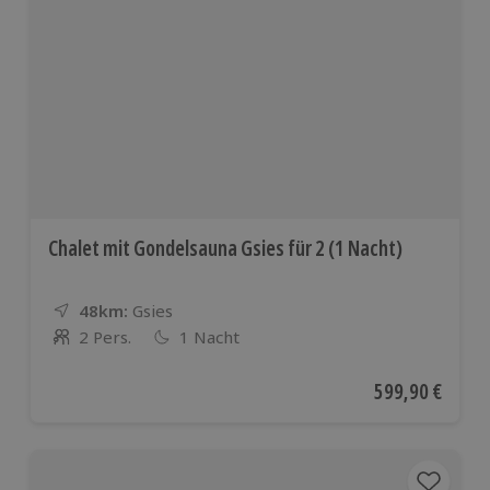
Chalet mit Gondelsauna Gsies für 2 (1 Nacht)
48km:
Entfernung
Standort
Gsies
2 Pers.
1 Nacht
Anzahl der Teilnehmer
Aktueller Preis
599,90 €