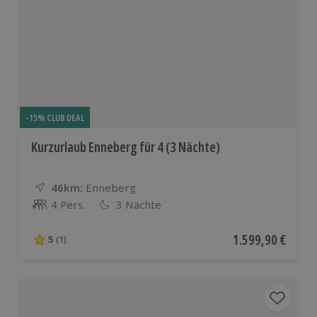
-15% CLUB DEAL
Kurzurlaub Enneberg für 4 (3 Nächte)
46km:
Entfernung
Standort
Enneberg
4 Pers.
3 Nächte
Anzahl der Teilnehmer
Aktueller Preis
1.599,90 €
5
(1)
5 von 5 Sternen basierend auf 1 Bewertungen