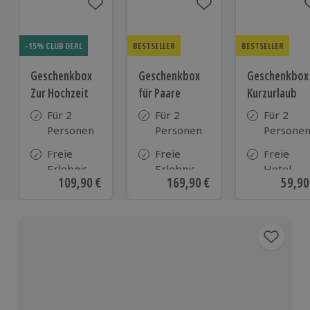
-15% CLUB DEAL
BESTSELLER
BESTSELLER
Geschenkbox
Geschenkbox
Geschenkbox
Zur Hochzeit
für Paare
Kurzurlaub
Für 2
Für 2
Für 2
Personen
Personen
Persone
Freie
Freie
Freie
Erlebnis-
Erlebnis-
Hotel-
Aktueller Preis
109,90 €
Aktueller Preis
169,90 €
Aktue
59,90
Auswahl
Auswahl
Auswahl
an ca.
an ca. 860
aus ca. 5
610 Orten
Orten
Hotels in
Deutschl
Österrei
und viele
weiteren
europäis
Ländern