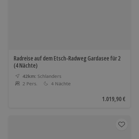
Radreise auf dem Etsch-Radweg Gardasee für 2
(4 Nächte)
42km:
Entfernung
Standort
Schlanders
2 Pers.
4 Nächte
Anzahl der Teilnehmer
Aktueller Preis
1.019,90 €