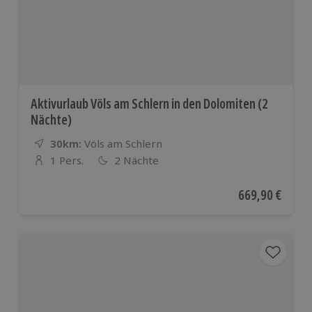
Aktivurlaub Völs am Schlern in den Dolomiten (2
Nächte)
30km:
Entfernung
Standort
Völs am Schlern
1 Pers.
2 Nächte
Anzahl der Teilnehmer
Aktueller Preis
669,90 €