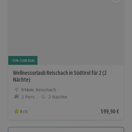
-15% CLUB DEAL
Wellnessurlaub Reischach in Südtirol für 2 (2
Nächte)
51km:
Entfernung
Standort
Reischach
2 Pers.
2 Nächte
Anzahl der Teilnehmer
Aktueller Preis
599,90 €
5
(1)
5 von 5 Sternen basierend auf 1 Bewertungen