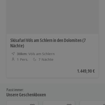
Skisafari Völs am Schlern in den Dolomiten (7
Nächte)
30km:
Entfernung
Standort
Völs am Schlern
1 Pers.
7 Nächte
Anzahl der Teilnehmer
Aktueller Preis
1.449,90 €
Passt immer:
Unsere Geschenkboxen