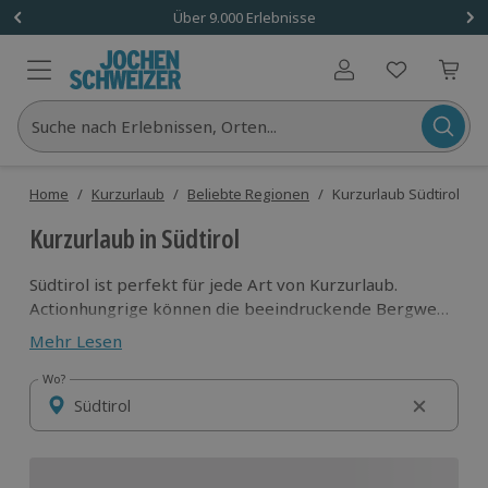
Über 9.000 Erlebnisse
Benutzerkonto
Suche nach Erlebnissen, Orten...
Home
/
Kurzurlaub
/
Beliebte Regionen
/
Kurzurlaub Südtirol
Kurzurlaub in Südtirol
Südtirol ist perfekt für jede Art von Kurzurlaub.
Actionhungrige können die beeindruckende Bergwelt
Südtirols auf dem Mountainbike, auf Skiern oder in
Mehr Lesen
Wanderschuhen erkunden. Erholungssuchende
erklimmen den Gipfel der Entspannung im
Wo?
Wo?
Wellnesshotel!