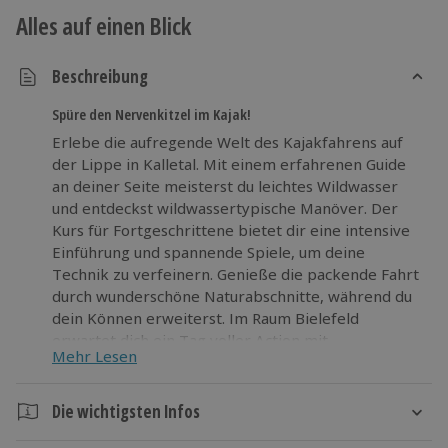
Alles auf einen Blick
Beschreibung
Spüre den Nervenkitzel im Kajak!
Erlebe die aufregende Welt des Kajakfahrens auf
der Lippe in Kalletal. Mit einem erfahrenen Guide
an deiner Seite meisterst du leichtes Wildwasser
und entdeckst wildwassertypische Manöver. Der
Kurs für Fortgeschrittene bietet dir eine intensive
Einführung und spannende Spiele, um deine
Technik zu verfeinern. Genieße die packende Fahrt
durch wunderschöne Naturabschnitte, während du
dein Können erweiterst. Im Raum Bielefeld
erwartet dich ein Tag voller Action mit
Mehr Lesen
hochwertiger Leihausrüstung – perfekt für
Neugierige, die bereit sind, Neues zu erleben!
Sichere dir deinen Platz im Kajak Kurs in Kalletal
Die wichtigsten Infos
und erlebe Action und Abenteuer auf der Lippe.