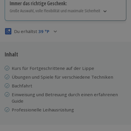
Immer das richtige Geschenk:
Große Auswahl, volle Flexibilität und maximale Sicherheit
Große Auswahl
Über 9.000 Erlebnisse.
Du erhältst
39
°P
Volle Flexibilität
Jeder Gutschein für alle Erlebnisse einlösbar.
Maximale Sicherheit
3 Jahre gültig & verlängerbar.
Inhalt
Kurs für Fortgeschrittene auf der Lippe
Übungen und Spiele für verschiedene Techniken
Bachfahrt
Einweisung und Betreuung durch einen erfahrenen
Guide
Professionelle
Leihausrüstung