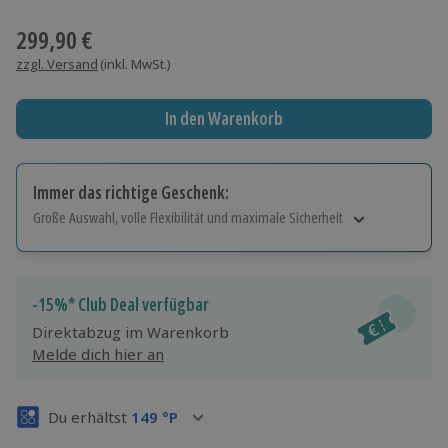
Wähle im nächsten Schritt einen Termin aus
299,90 €
zzgl. Versand
(inkl. MwSt.)
In den Warenkorb
Immer das richtige Geschenk:
Große Auswahl, volle Flexibilität und maximale Sicherheit
Große Auswahl
Über 9.000 Erlebnisse.
Volle Flexibilität
-15%* Club Deal verfügbar
Jeder Gutschein für alle Erlebnisse einlösbar.
Direktabzug im Warenkorb
Maximale Sicherheit
Melde dich hier an
3 Jahre gültig & verlängerbar.
Du erhältst
149
°P