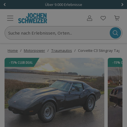
Über 9.000 Erlebnisse
Benutzerkonto
Suche nach Erlebnissen, Orten...
Home
/
Motorpower
/
Traumautos
/
Corvette C3 Stingray Tages
-15% CLUB DEAL
-15% CLU