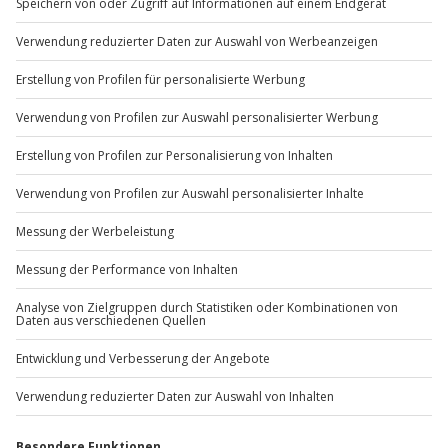
separat verrechnet.
Du möchtest als Firma bestellen?
Sichere Dir attraktive Firmenkunden Vorteile.
+49 89 / 60 60 89 700
Mo-Fr: 9-17 Uhr
b2b@jochen-schweizer.de
www.b2b.jochen-schweizer.de/
Artikelnummer
:
11613
Andere Produkte entdecken