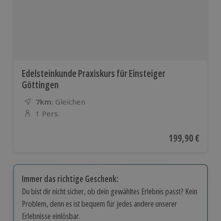
Edelsteinkunde Praxiskurs für Einsteiger
Göttingen
7km:
Entfernung
Standort
Gleichen
1 Pers.
Anzahl der Teilnehmer
Aktueller Preis
199,90 €
Immer das richtige Geschenk:
Du bist dir nicht sicher, ob dein gewähltes Erlebnis passt? Kein
Problem, denn es ist bequem für jedes andere unserer
Erlebnisse einlösbar.