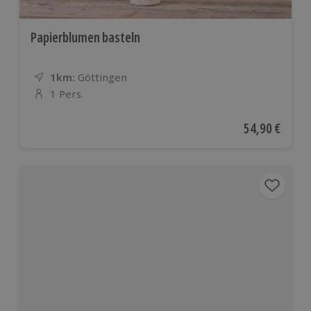
Papierblumen basteln
1km:
Entfernung
Standort
Göttingen
1 Pers.
Anzahl der Teilnehmer
Aktueller Pre
54,90 €