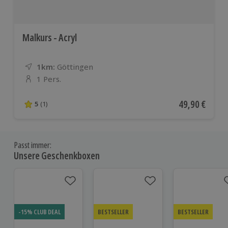
Malkurs - Acryl
1km:
Entfernung
Standort
Göttingen
1 Pers.
Anzahl der Teilnehmer
Aktueller Pre
49,90 €
5
(1)
5 von 5 Sternen basierend auf 1 Bewertungen
Passt immer:
Unsere Geschenkboxen
-15% CLUB DEAL
BESTSELLER
BESTSELLER