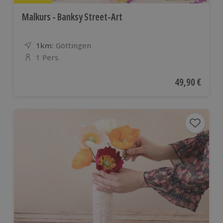
Malkurs - Banksy Street-Art
1km:
Entfernung
Standort
Göttingen
1 Pers.
Anzahl der Teilnehmer
Aktueller Pre
49,90 €