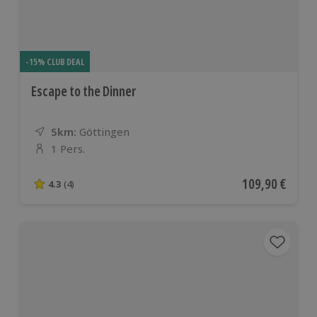
-15% CLUB DEAL
Escape to the Dinner
5km:
Entfernung
Standort
Göttingen
1 Pers.
Anzahl der Teilnehmer
Aktueller Preis
109,90 €
4.3
(4)
4.3 von 5 Sternen basierend auf 4 Bewertungen