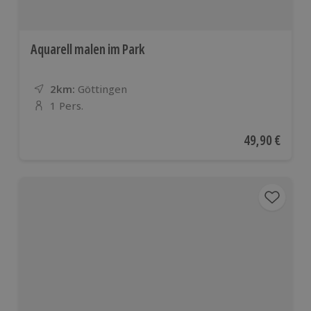
Aquarell malen im Park
2km:
Entfernung
Standort
Göttingen
1 Pers.
Anzahl der Teilnehmer
Aktueller Pre
49,90 €