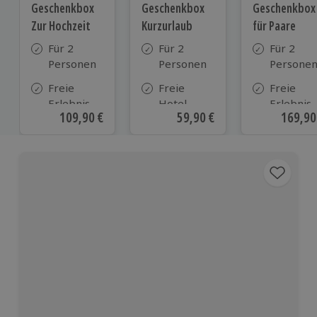
Geschenkbox
Geschenkbox
Geschenkbox
Zur Hochzeit
Kurzurlaub
für Paare
Für 2
Für 2
Für 2
Personen
Personen
Persone
Freie
Freie
Freie
Erlebnis-
Hotel-
Erlebnis-
Aktueller Preis
109,90 €
Aktueller Preis
59,90 €
Aktuell
169,90
Auswahl
Auswahl
Auswahl
an ca.
aus ca. 500
an ca. 86
610 Orten
Hotels in
Orten
Deutschland,
Österreich
und vielen
weiteren
europäischen
Ländern