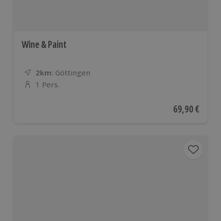
Wine & Paint
2km:
Entfernung
Standort
Göttingen
1 Pers.
Anzahl der Teilnehmer
Aktueller Pre
69,90 €