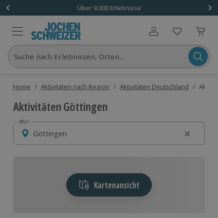
Über 9.000 Erlebnisse
Benutzerkonto
Suche nach Erlebnissen, Orten...
Home
/
Aktivitäten nach Region
/
Aktivitäten Deutschland
/
Aktivi
Aktivitäten Göttingen
Wo?
Wo?
Kartenansicht