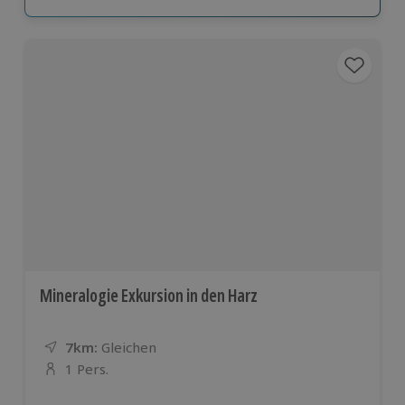
Mineralogie Exkursion in den Harz
7km:
Entfernung
Standort
Gleichen
1 Pers.
Anzahl der Teilnehmer