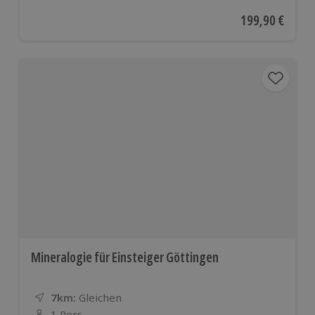
Aktueller Preis
199,90 €
Mineralogie für Einsteiger Göttingen
7km:
Entfernung
Standort
Gleichen
1 Pers.