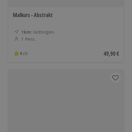
Malkurs - Abstrakt
1km:
Entfernung
Standort
Göttingen
1 Pers.
Anzahl der Teilnehmer
Aktueller Pre
49,90 €
5
(1)
5 von 5 Sternen basierend auf 1 Bewertungen