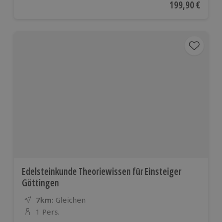
Aktueller Preis
199,90 €
Edelsteinkunde Theoriewissen für Einsteiger
Göttingen
7km:
Entfernung
Standort
Gleichen
1 Pers.
Anzahl der Teilnehmer