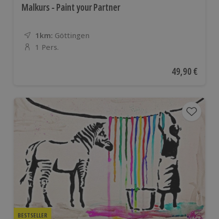
Malkurs - Paint your Partner
1km:
Entfernung
Standort
Göttingen
1 Pers.
Anzahl der Teilnehmer
Aktueller Pre
49,90 €
BESTSELLER