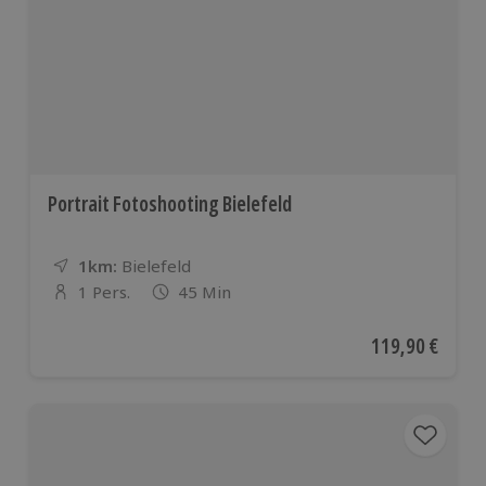
Portrait Fotoshooting Bielefeld
1km:
Entfernung
Standort
Bielefeld
1 Pers.
45 Min
Anzahl der Teilnehmer
Aktueller Preis
119,90 €