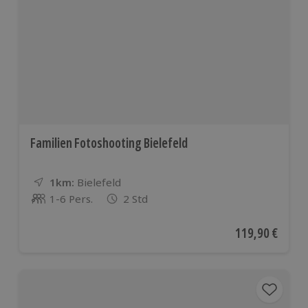
Familien Fotoshooting Bielefeld
1km:
Entfernung
Standort
Bielefeld
1-6 Pers.
2 Std
Anzahl der Teilnehmer
Aktueller Preis
119,90 €