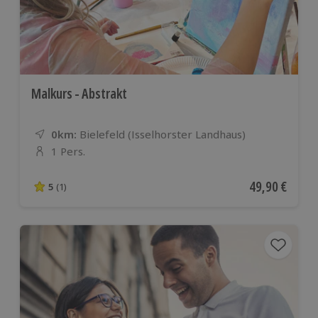
Malkurs - Abstrakt
0km:
Entfernung
Standort
Bielefeld (Isselhorster Landhaus)
1 Pers.
Anzahl der Teilnehmer
Aktueller Pre
49,90 €
5
(1)
5 von 5 Sternen basierend auf 1 Bewertungen