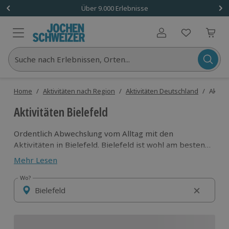
Über 9.000 Erlebnisse
Benutzerkonto
Suche nach Erlebnissen, Orten...
Home
/
Aktivitäten nach Region
/
Aktivitäten Deutschland
/
Aktivi
Aktivitäten Bielefeld
Ordentlich Abwechslung vom Alltag mit den
Aktivitäten in Bielefeld. Bielefeld ist wohl am besten
für seinen Sportverein Arminia Bielefeld bekannt,
Mehr Lesen
aber auch für satirische Verschwörungstheorien von
Studenten, ob es die Stadt überhaupt gibt – klar gibt
Wo?
Wo?
es sie, denn
wenn du nach aufregenden Aktivitäten
suchst, ist Bielefeld eine ausgezeichnete
Entscheidung
! Bei dem vielfältigen Angebot bleiben
Alltag und Monotonie auf der Strecke.