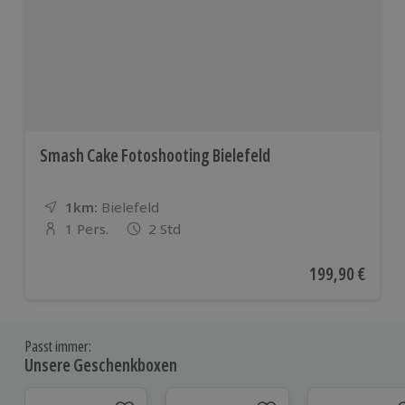
Smash Cake Fotoshooting Bielefeld
1km:
Entfernung
Standort
Bielefeld
1 Pers.
2 Std
Anzahl der Teilnehmer
Aktueller Preis
199,90 €
Passt immer:
Unsere Geschenkboxen