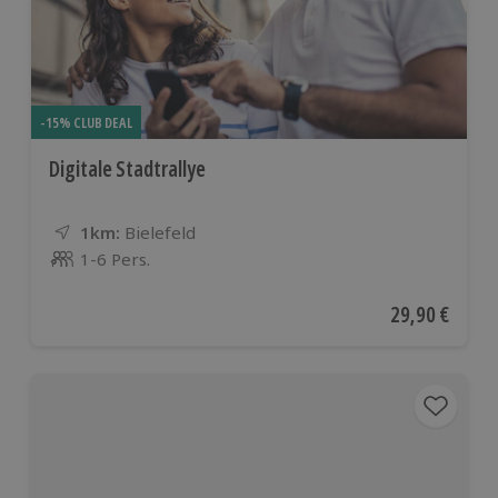
-15% CLUB DEAL
Digitale Stadtrallye
1km:
Entfernung
Standort
Bielefeld
1-6 Pers.
Anzahl der Teilnehmer
Aktueller Pre
29,90 €