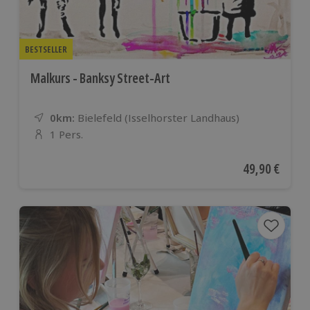
BESTSELLER
Malkurs - Banksy Street-Art
0km:
Entfernung
Standort
Bielefeld (Isselhorster Landhaus)
1 Pers.
Anzahl der Teilnehmer
Aktueller Pre
49,90 €