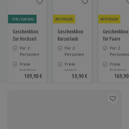
-15% CLUB DEAL
BESTSELLER
BESTSELLER
Geschenkbox
Geschenkbox
Geschenkbox
Zur Hochzeit
Kurzurlaub
für Paare
Für 2
Für 2
Für 2
Personen
Personen
Persone
Freie
Freie
Freie
Erlebnis-
Hotel-
Erlebnis-
Aktueller Preis
109,90 €
Aktueller Preis
59,90 €
Aktuell
169,90
Auswahl
Auswahl
Auswahl
an ca.
aus ca. 500
an ca. 86
610 Orten
Hotels in
Orten
Deutschland,
Österreich
und vielen
weiteren
europäischen
Ländern