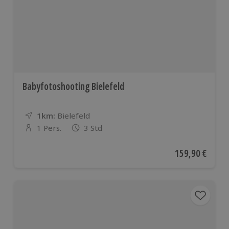
Babyfotoshooting Bielefeld
1km:
Entfernung
Standort
Bielefeld
1 Pers.
3 Std
Anzahl der Teilnehmer
Aktueller Preis
159,90 €