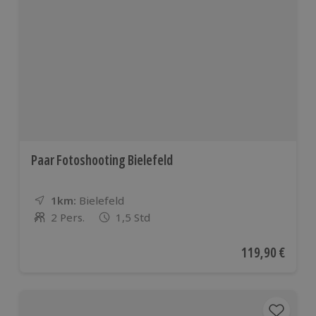
Paar Fotoshooting Bielefeld
1km:
Entfernung
Standort
Bielefeld
2 Pers.
1,5 Std
Anzahl der Teilnehmer
Aktueller Preis
119,90 €