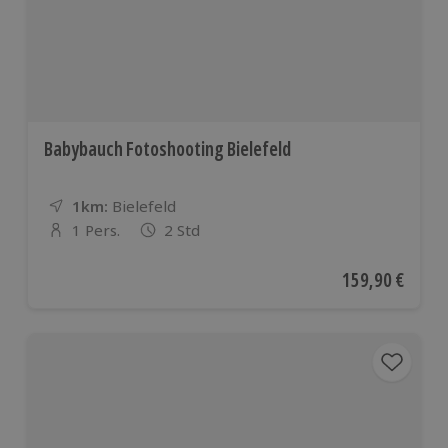
Babybauch Fotoshooting Bielefeld
1km:
Entfernung
Standort
Bielefeld
1 Pers.
2 Std
Anzahl der Teilnehmer
Aktueller Preis
159,90 €