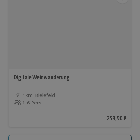
Digitale Weinwanderung
1km:
Entfernung
Standort
Bielefeld
1-6 Pers.
Anzahl der Teilnehmer
Aktueller Preis
259,90 €