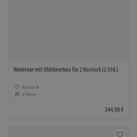
Weintour mit Oldtimerbus für 2 Rostock (2 Std.)
Standort
Rostock
2 Pers.
Anzahl der Teilnehmer
Aktueller Preis
344,90 €