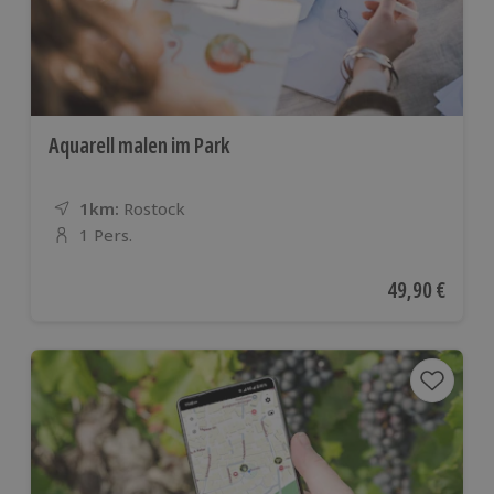
Aquarell malen im Park
1km:
Entfernung
Standort
Rostock
1 Pers.
Anzahl der Teilnehmer
Aktueller Pre
49,90 €