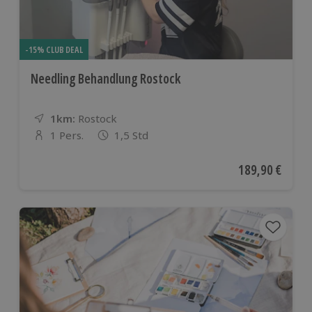
-15% CLUB DEAL
Needling Behandlung Rostock
1km:
Entfernung
Standort
Rostock
1 Pers.
1,5 Std
Anzahl der Teilnehmer
Aktueller Preis
189,90 €