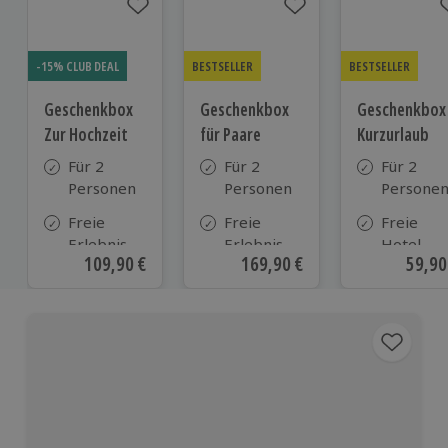
-15% CLUB DEAL
BESTSELLER
BESTSELLER
Geschenkbox
Geschenkbox
Geschenkbox
Zur Hochzeit
für Paare
Kurzurlaub
Für 2
Für 2
Für 2
Personen
Personen
Persone
Freie
Freie
Freie
Erlebnis-
Erlebnis-
Hotel-
Aktueller Preis
109,90 €
Aktueller Preis
169,90 €
Aktue
59,90
Auswahl
Auswahl
Auswahl
an ca.
an ca. 860
aus ca. 5
610 Orten
Orten
Hotels in
Deutschl
Österrei
und viele
weiteren
europäis
Ländern