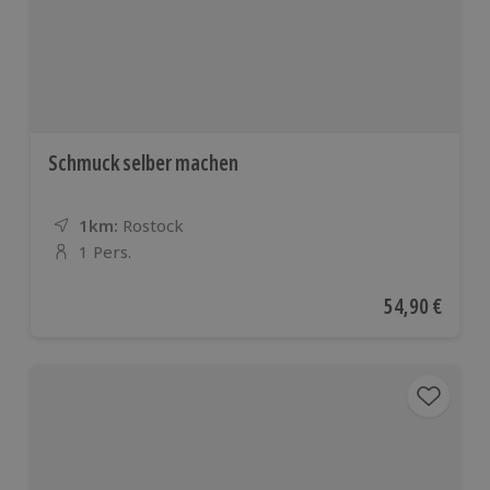
Schmuck selber machen
1km:
Entfernung
Standort
Rostock
1 Pers.
Anzahl der Teilnehmer
Aktueller Pre
54,90 €