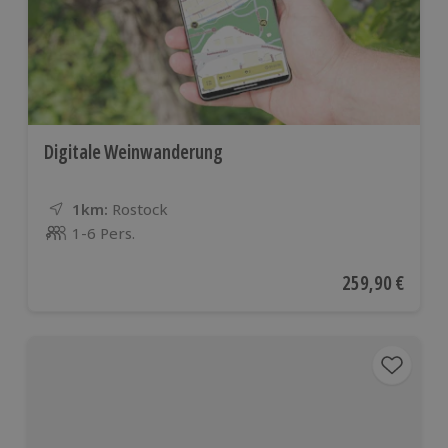
Digitale Weinwanderung
1km:
Entfernung
Standort
Rostock
1-6 Pers.
Anzahl der Teilnehmer
Aktueller Preis
259,90 €