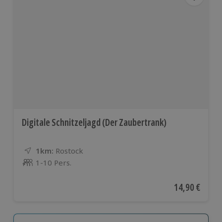
Digitale Schnitzeljagd (Der Zaubertrank)
1km:
Entfernung
Standort
Rostock
1-10 Pers.
Anzahl der Teilnehmer
Aktueller Pre
14,90 €