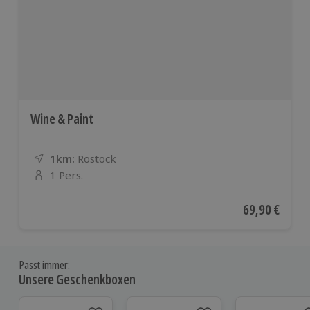
Wine & Paint
1km:
Entfernung
Standort
Rostock
1 Pers.
Anzahl der Teilnehmer
Aktueller Pre
69,90 €
Passt immer:
Unsere Geschenkboxen