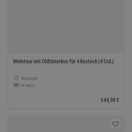
Weintour mit Oldtimerbus für 4 Rostock (4 Std.)
Standort
Rostock
4 Pers.
Anzahl der Teilnehmer
Aktueller Preis
544,90 €