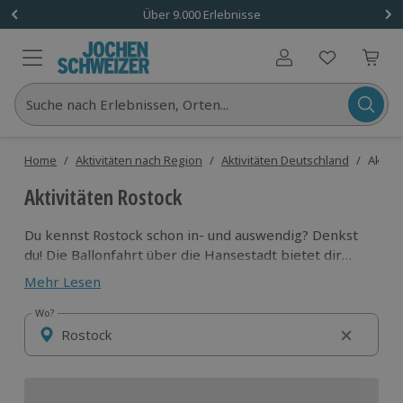
Über 9.000 Erlebnisse
Benutzerkonto
Suche nach Erlebnissen, Orten...
Home
/
Aktivitäten nach Region
/
Aktivitäten Deutschland
/
Aktivi
Aktivitäten Rostock
Du kennst Rostock schon in- und auswendig? Denkst
du! Die Ballonfahrt über die Hansestadt bietet dir
eine ganz neue Perspektive. Wenn du nicht so hoch
Mehr Lesen
hinaus möchtest, bietet die Ouad Tour Ostsee entlang
der Küste eine hervorragende Alternative. Luft und
Wo?
Wo?
Land sind dir nicht genug? Dann auf in die Ostsee zum
Sunset Sailing!