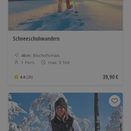
Schneeschuhwandern
4km:
Entfernung
Standort
Bischofsmais
1 Pers.
max. 3 Std
Anzahl der Teilnehmer
Aktueller Pre
39,90 €
4.8
(25)
4.8 von 5 Sternen basierend auf 25 Bewertungen