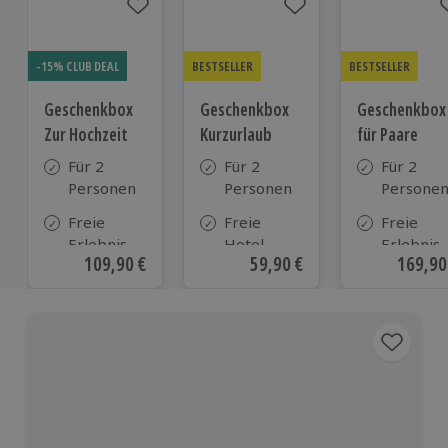
-15% CLUB DEAL
BESTSELLER
BESTSELLER
Geschenkbox
Geschenkbox
Geschenkbox
Zur Hochzeit
Kurzurlaub
für Paare
Für 2
Für 2
Für 2
Personen
Personen
Persone
Freie
Freie
Freie
Erlebnis-
Hotel-
Erlebnis-
Aktueller Preis
109,90 €
Aktueller Preis
59,90 €
Aktuell
169,90
Auswahl
Auswahl
Auswahl
an ca.
aus ca. 500
an ca. 86
610 Orten
Hotels in
Orten
Deutschland,
Österreich
und vielen
weiteren
europäischen
Ländern