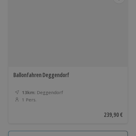
Ballonfahren Deggendorf
13km:
Entfernung
Standort
Deggendorf
1 Pers.
Anzahl der Teilnehmer
Aktueller Preis
239,90 €