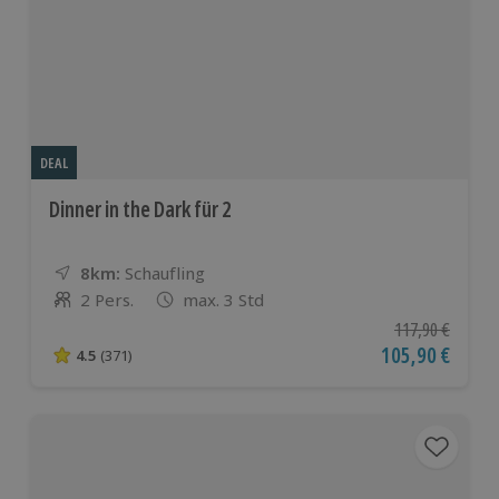
DEAL
Dinner in the Dark für 2
8km:
Entfernung
Standort
Schaufling
2 Pers.
max. 3 Std
Anzahl der Teilnehmer
Ursprünglicher P
117,90 €
Aktueller Preis
105,90 €
4.5
(371)
4.5 von 5 Sternen basierend auf 371 Bewertungen