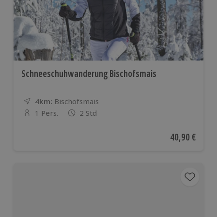
Schneeschuhwanderung Bischofsmais
4km:
Entfernung
Standort
Bischofsmais
1 Pers.
2 Std
Anzahl der Teilnehmer
Aktueller Pre
40,90 €