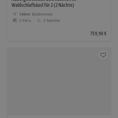
Waldschlafhäusl für 2 (2 Nächte)
16km:
Entfernung
Standort
Bodenmais
2 Pers.
2 Nächte
Anzahl der Teilnehmer
Aktueller Preis
759,90 €