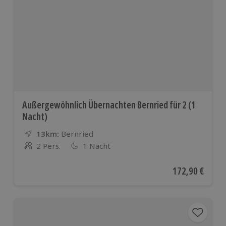
Außergewöhnlich Übernachten Bernried für 2 (1
Nacht)
13km:
Entfernung
Standort
Bernried
2 Pers.
1 Nacht
Anzahl der Teilnehmer
Aktueller Preis
172,90 €