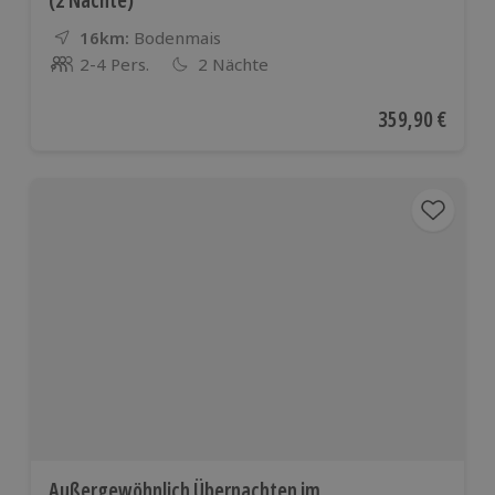
16km:
Entfernung
Standort
Bodenmais
2-4 Pers.
2 Nächte
Anzahl der Teilnehmer
Aktueller Preis
359,90 €
Außergewöhnlich Übernachten im