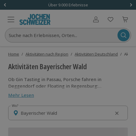
Über 9.000 Erlebnisse
Benutzerkonto
Suche nach Erlebnissen, Orten...
Home
/
Aktivitäten nach Region
/
Aktivitäten Deutschland
/
Aktivi
Aktivitäten Bayerischer Wald
Ob Gin Tasting in Passau, Porsche fahren in
Deggendorf oder Floating in Regensburg:
Der Bayerische Wald hat nicht nur eine der schönsten
Mehr Lesen
Naturlandschaften, sondern auch jede Menge
Aktivitäten für mehr Abwechslung vom Alltag zu
Wo?
Wo?
bieten! Stürze dich in ein Abenteuer mit unseren
Erlebnissen im Bayerischen Wald!