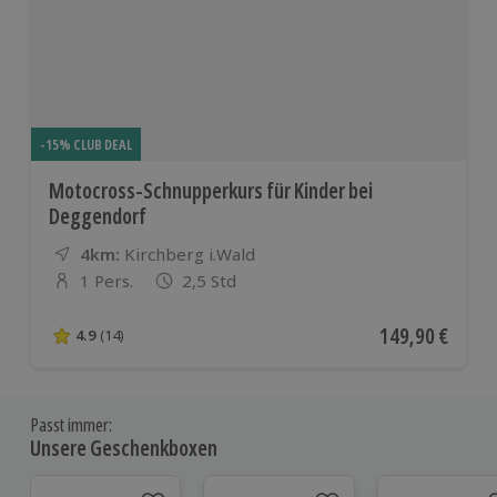
-15% CLUB DEAL
Motocross-Schnupperkurs für Kinder bei
Deggendorf
4km:
Entfernung
Standort
Kirchberg i.Wald
1 Pers.
2,5 Std
Anzahl der Teilnehmer
Aktueller Preis
149,90 €
4.9
(14)
4.9 von 5 Sternen basierend auf 14 Bewertungen
Passt immer:
Unsere Geschenkboxen