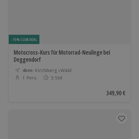
-15% CLUB DEAL
Motocross-Kurs für Motorrad-Neulinge bei
Deggendorf
4km:
Entfernung
Standort
Kirchberg i.Wald
1 Pers.
5 Std
Anzahl der Teilnehmer
Aktueller Preis
349,90 €