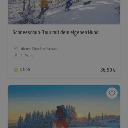
Schneeschuh-Tour mit dem eigenen Hund
4km:
Entfernung
Standort
Bischofsmais
1 Pers.
Anzahl der Teilnehmer
Aktueller Pre
36,90 €
4.5
(4)
4.5 von 5 Sternen basierend auf 4 Bewertungen