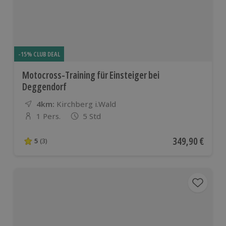
-15% CLUB DEAL
Motocross-Training für Einsteiger bei
Deggendorf
4km:
Entfernung
Standort
Kirchberg i.Wald
1 Pers.
5 Std
Anzahl der Teilnehmer
Aktueller Preis
349,90 €
5
(3)
5 von 5 Sternen basierend auf 3 Bewertungen