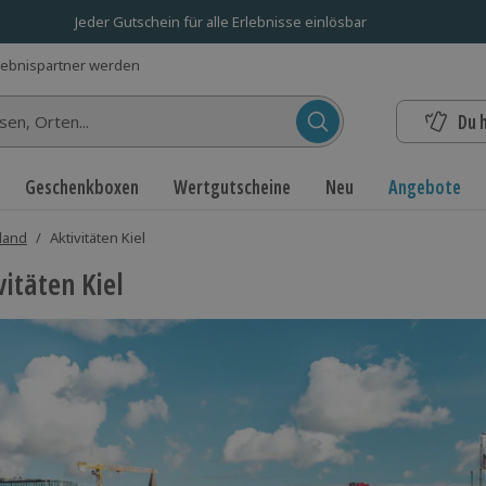
Jeder Gutschein für alle Erlebnisse einlösbar
lebnispartner werden
Du 
n...
Geschenkboxen
Wertgutscheine
Neu
Angebote
hland
/
Aktivitäten Kiel
vitäten Kiel