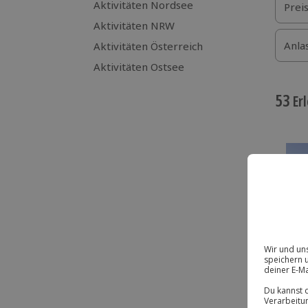
Aktivitäten Nordsee
Prei
Aktivitäten NRW
Anla
Aktivitäten Österreich
Aktivitäten Ostsee
53
Erl