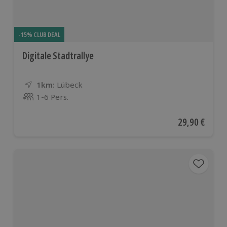
-15% CLUB DEAL
Digitale Stadtrallye
1km:
Entfernung
Standort
Lübeck
1-6 Pers.
Anzahl der Teilnehmer
Aktueller Pre
29,90 €