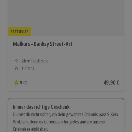
BESTSELLER
Malkurs - Banksy Street-Art
2km:
Entfernung
Standort
Lübeck
1 Pers.
Anzahl der Teilnehmer
Aktueller Pre
49,90 €
5
(1)
5 von 5 Sternen basierend auf 1 Bewertungen
Immer das richtige Geschenk:
Du bist dir nicht sicher, ob dein gewähltes Erlebnis passt? Kein
Problem, denn es ist bequem für jedes andere unserer
Erlebnisse einlösbar.