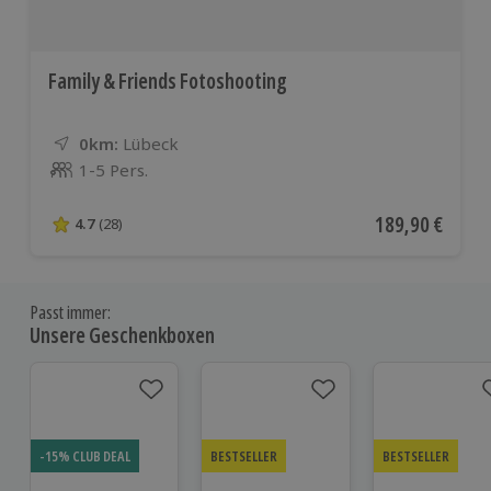
Family & Friends Fotoshooting
0km:
Entfernung
Standort
Lübeck
1-5 Pers.
Anzahl der Teilnehmer
Aktueller Preis
189,90 €
4.7
(28)
4.7 von 5 Sternen basierend auf 28 Bewertungen
Passt immer:
Unsere Geschenkboxen
-15% CLUB DEAL
BESTSELLER
BESTSELLER