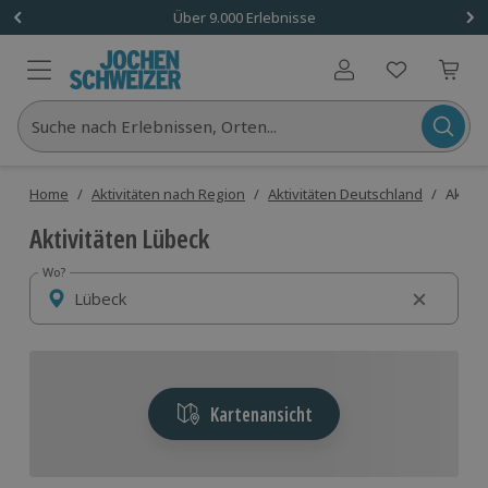
Über 9.000 Erlebnisse
Benutzerkonto
Suche nach Erlebnissen, Orten...
Home
/
Aktivitäten nach Region
/
Aktivitäten Deutschland
/
Aktivi
Aktivitäten Lübeck
Wo?
Wo?
Kartenansicht