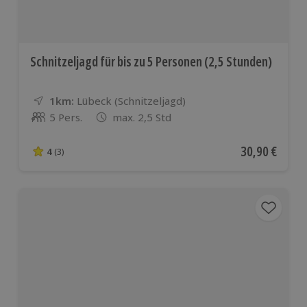
Schnitzeljagd für bis zu 5 Personen (2,5 Stunden)
1km:
Entfernung
Standort
Lübeck (Schnitzeljagd)
5 Pers.
max. 2,5 Std
Anzahl der Teilnehmer
Aktueller Pre
30,90 €
4
(3)
4 von 5 Sternen basierend auf 3 Bewertungen