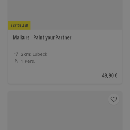
BESTSELLER
Malkurs - Paint your Partner
2km:
Entfernung
Standort
Lübeck
1 Pers.
Anzahl der Teilnehmer
Aktueller Pre
49,90 €