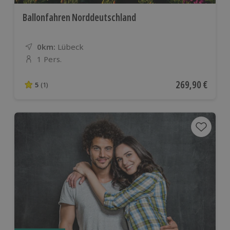
Ballonfahren Norddeutschland
0km:
Entfernung
Standort
Lübeck
1 Pers.
Anzahl der Teilnehmer
Aktueller Preis
269,90 €
5
(1)
5 von 5 Sternen basierend auf 1 Bewertungen