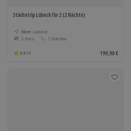
Städtetrip Lübeck für 2 (2 Nächte)
0km:
Entfernung
Standort
Lübeck
2 Pers.
2 Nächte
Anzahl der Teilnehmer
Aktueller Preis
199,90 €
3.3
(7)
3.3 von 5 Sternen basierend auf 7 Bewertungen