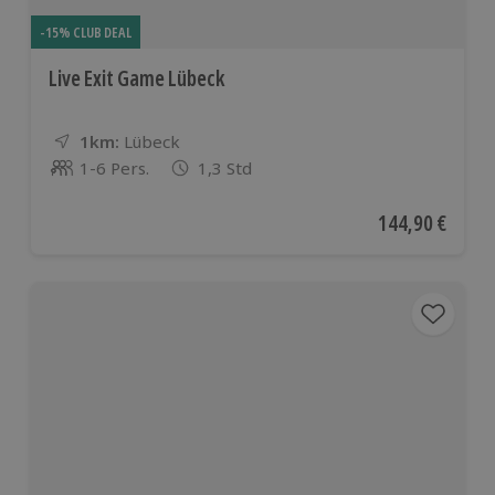
-15% CLUB DEAL
Live Exit Game Lübeck
1km:
Entfernung
Standort
Lübeck
1-6 Pers.
1,3 Std
Anzahl der Teilnehmer
Aktueller Preis
144,90 €