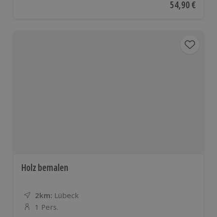
Aktueller Pre
54,90 €
Holz bemalen
2km:
Entfernung
Standort
Lübeck
1 Pers.
Anzahl der Teilnehmer