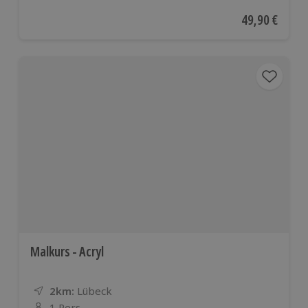
Aktueller Pre
49,90 €
Malkurs - Acryl
2km:
Entfernung
Standort
Lübeck
1 Pers.