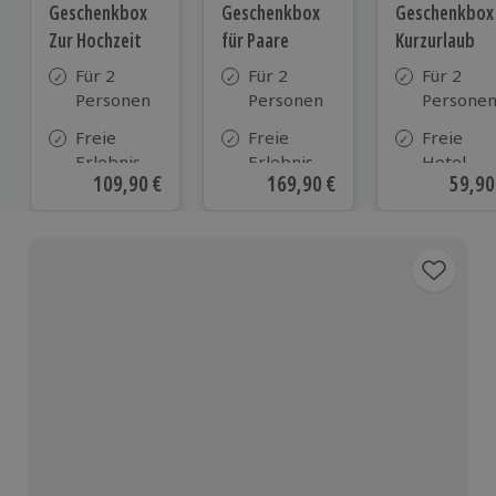
Geschenkbox
Geschenkbox
Geschenkbox
Zur Hochzeit
für Paare
Kurzurlaub
Für 2
Für 2
Für 2
Personen
Personen
Persone
Freie
Freie
Freie
Erlebnis-
Erlebnis-
Hotel-
Aktueller Preis
109,90 €
Aktueller Preis
169,90 €
Aktue
59,90
Auswahl
Auswahl
Auswahl
an ca.
an ca. 860
aus ca. 5
610 Orten
Orten
Hotels in
Deutschl
Österrei
und viele
weiteren
europäis
Ländern