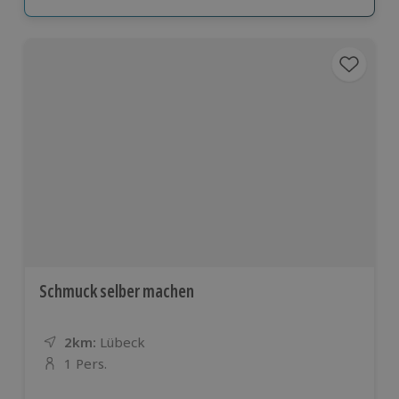
Schmuck selber machen
2km:
Entfernung
Standort
Lübeck
1 Pers.
Anzahl der Teilnehmer