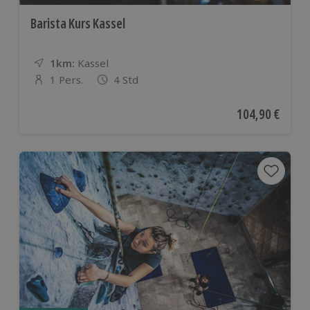
Barista Kurs Kassel
1km:
Entfernung
Standort
Kassel
1 Pers.
4 Std
Anzahl der Teilnehmer
Aktueller Preis
104,90 €