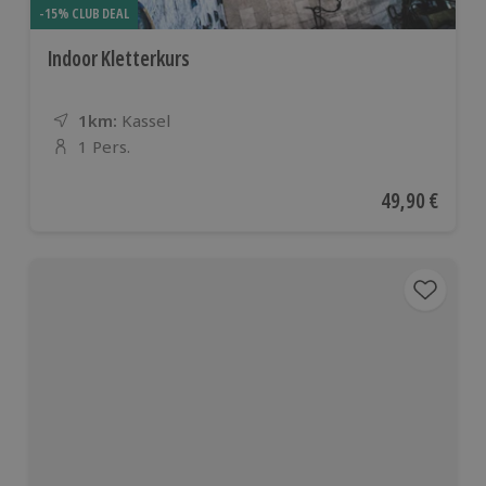
-15% CLUB DEAL
Indoor Kletterkurs
1km:
Entfernung
Standort
Kassel
1 Pers.
Anzahl der Teilnehmer
Aktueller Pre
49,90 €