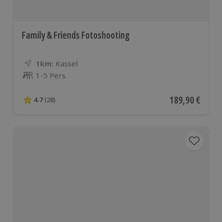
Family & Friends Fotoshooting
1km:
Entfernung
Standort
Kassel
1-5 Pers.
Anzahl der Teilnehmer
Aktueller Preis
189,90 €
4.7
(28)
4.7 von 5 Sternen basierend auf 28 Bewertungen