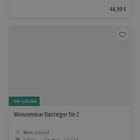
Aktueller Pre
44,90 €
-15% CLUB DEAL
Weinseminar Einsteiger für 2
4km:
Entfernung
Standort
Kassel
2 Pers.
max. 2,5 Std