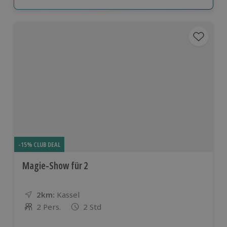
-15% CLUB DEAL
Magie-Show für 2
2km:
Entfernung
Standort
Kassel
2 Pers.
2 Std
Anzahl der Teilnehmer