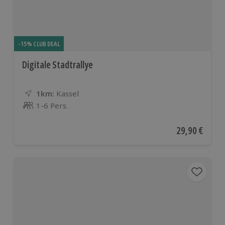
-15% CLUB DEAL
Digitale Stadtrallye
1km:
Entfernung
Standort
Kassel
1-6 Pers.
Anzahl der Teilnehmer
Aktueller Pre
29,90 €