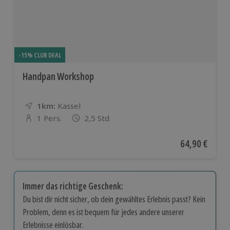
-15% CLUB DEAL
Handpan Workshop
1km:
Entfernung
Standort
Kassel
1 Pers.
2,5 Std
Anzahl der Teilnehmer
Aktueller Pre
64,90 €
Immer das richtige Geschenk:
Du bist dir nicht sicher, ob dein gewähltes Erlebnis passt? Kein
Problem, denn es ist bequem für jedes andere unserer
Erlebnisse einlösbar.