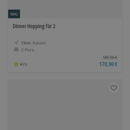
DEAL
Dinner Hopping für 2
1km:
Entfernung
Standort
Kassel
2 Pers.
Anzahl der Teilnehmer
Ursprünglicher P
189,90 €
Aktueller Preis
170,90 €
4
(1)
4 von 5 Sternen basierend auf 1 Bewertungen