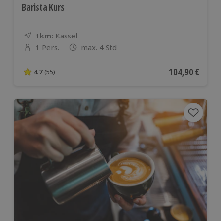
Barista Kurs
1km:
Entfernung
Standort
Kassel
1 Pers.
max. 4 Std
Anzahl der Teilnehmer
Aktueller Preis
104,90 €
4.7
(55)
4.7 von 5 Sternen basierend auf 55 Bewertungen