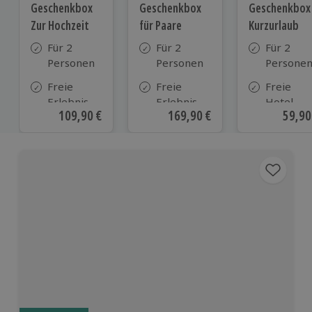
Geschenkbox
Geschenkbox
Geschenkbox
Zur Hochzeit
für Paare
Kurzurlaub
Für 2
Für 2
Für 2
Personen
Personen
Persone
Freie
Freie
Freie
Erlebnis-
Erlebnis-
Hotel-
Aktueller Preis
109,90 €
Aktueller Preis
169,90 €
Aktue
59,90
Auswahl
Auswahl
Auswahl
an ca.
an ca. 860
aus ca. 5
610 Orten
Orten
Hotels in
Deutschl
Österrei
und viele
weiteren
europäis
Ländern