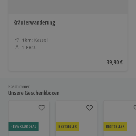
Kräuterwanderung
1km:
Entfernung
Standort
Kassel
1 Pers.
Anzahl der Teilnehmer
Aktueller Pre
39,90 €
Passt immer:
Unsere Geschenkboxen
-15% CLUB DEAL
BESTSELLER
BESTSELLER