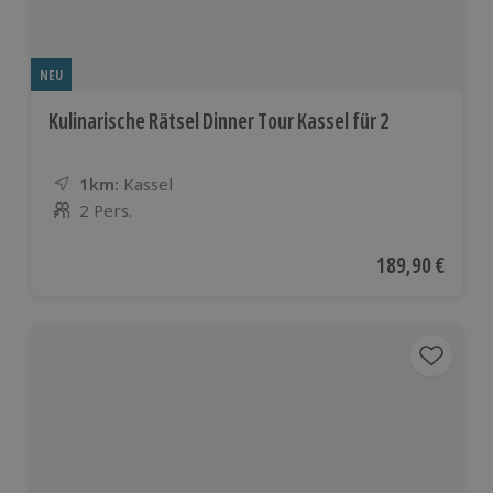
NEU
Kulinarische Rätsel Dinner Tour Kassel für 2
1km:
Entfernung
Standort
Kassel
2 Pers.
Anzahl der Teilnehmer
Aktueller Preis
189,90 €