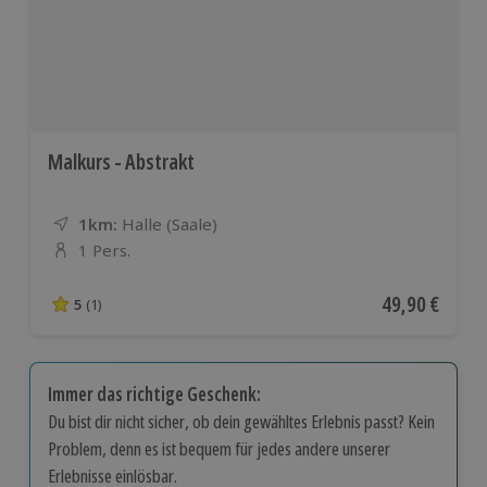
Malkurs - Abstrakt
1km:
Entfernung
Standort
Halle (Saale)
1 Pers.
Anzahl der Teilnehmer
Aktueller Pre
49,90 €
5
(1)
5 von 5 Sternen basierend auf 1 Bewertungen
Immer das richtige Geschenk:
Du bist dir nicht sicher, ob dein gewähltes Erlebnis passt? Kein
Problem, denn es ist bequem für jedes andere unserer
Erlebnisse einlösbar.