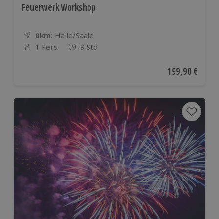
Feuerwerk Workshop
0km:
Entfernung
Standort
Halle/Saale
1 Pers.
9 Std
Anzahl der Teilnehmer
Aktueller Preis
199,90 €