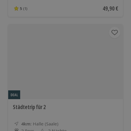
Aktueller Pre
49,90 €
5
(1)
5 von 5 Sternen basierend auf 1 Bewertungen
DEAL
Städtetrip für 2
4km:
Entfernung
Standort
Halle (Saale)
2 Pers.
2 Nächte