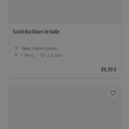
Sushi Kochkurs in Halle
1km:
Entfernung
Standort
Halle (Saale)
1 Pers.
2,5 Std
Anzahl der Teilnehmer
Aktueller Pre
89,90 €