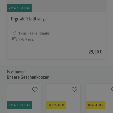
-15% CLUB DEAL
Digitale Stadtrallye
1km:
Entfernung
Standort
Halle (Saale)
1-6 Pers.
Anzahl der Teilnehmer
Aktueller Pre
29,90 €
Passt immer:
Unsere Geschenkboxen
-15% CLUB DEAL
BESTSELLER
BESTSELLER