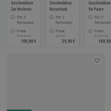
Geschenkbox
Geschenkbox
Geschenkbox
Zur Hochzeit
Kurzurlaub
für Paare
Für 2
Für 2
Für 2
Personen
Personen
Persone
Freie
Freie
Freie
Erlebnis-
Hotel-
Erlebnis-
Aktueller Preis
109,90 €
Aktueller Preis
59,90 €
Aktuell
169,90
Auswahl
Auswahl
Auswahl
an ca.
aus ca. 500
an ca. 86
610 Orten
Hotels in
Orten
Deutschland,
Österreich
und vielen
weiteren
europäischen
Ländern