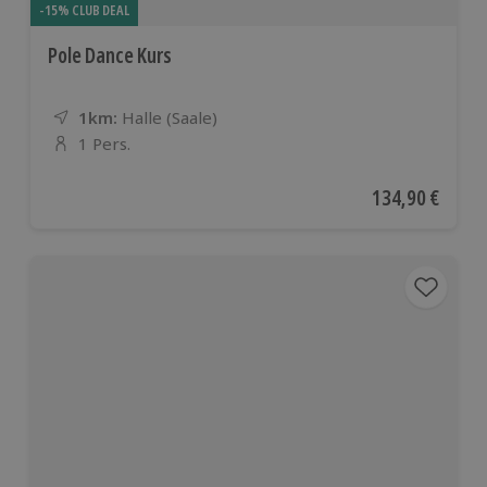
-15% CLUB DEAL
Pole Dance Kurs
1km:
Entfernung
Standort
Halle (Saale)
1 Pers.
Anzahl der Teilnehmer
Aktueller Preis
134,90 €