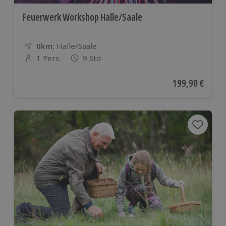
Feuerwerk Workshop Halle/Saale
0km:
Entfernung
Standort
Halle/Saale
1 Pers.
9 Std
Anzahl der Teilnehmer
Aktueller Preis
199,90 €