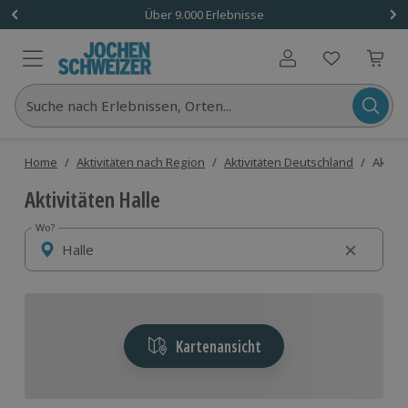
Über 9.000 Erlebnisse
Benutzerkonto
Suche nach Erlebnissen, Orten...
Home
/
Aktivitäten nach Region
/
Aktivitäten Deutschland
/
Aktivi
Aktivitäten Halle
Wo?
Wo?
Kartenansicht