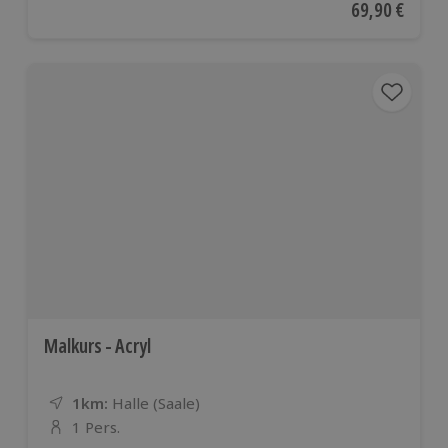
Aktueller Pre
69,90 €
Malkurs - Acryl
1km:
Entfernung
Standort
Halle (Saale)
1 Pers.
Anzahl der Teilnehmer