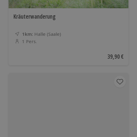
Kräuterwanderung
1km:
Entfernung
Standort
Halle (Saale)
1 Pers.
Anzahl der Teilnehmer
Aktueller Pre
39,90 €