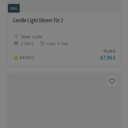
DEAL
Candle Light Dinner für 2
1km:
Entfernung
Standort
Halle
2 Pers.
max. 3 Std
Anzahl der Teilnehmer
Ursprünglicher
79,90 €
Aktueller Pre
67,90 €
4.3
(631)
4.3 von 5 Sternen basierend auf 631 Bewertungen