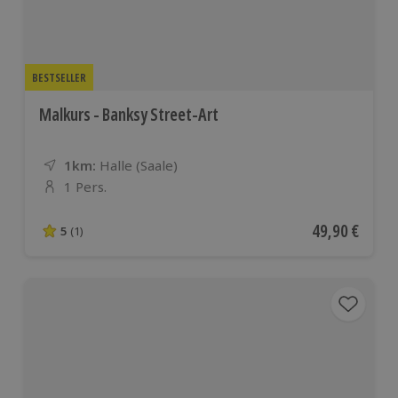
BESTSELLER
Malkurs - Banksy Street-Art
1km:
Entfernung
Standort
Halle (Saale)
1 Pers.
Anzahl der Teilnehmer
Aktueller Pre
49,90 €
5
(1)
5 von 5 Sternen basierend auf 1 Bewertungen