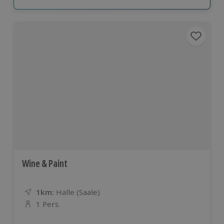
Wine & Paint
1km:
Entfernung
Standort
Halle (Saale)
1 Pers.
Anzahl der Teilnehmer