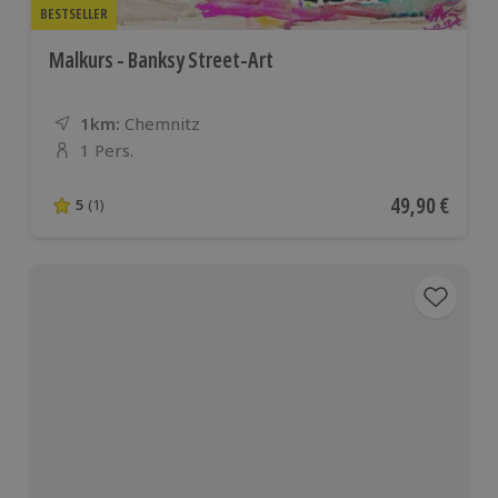
BESTSELLER
Malkurs - Banksy Street-Art
1km:
Entfernung
Standort
Chemnitz
1 Pers.
Anzahl der Teilnehmer
Aktueller Pre
49,90 €
5
(1)
5 von 5 Sternen basierend auf 1 Bewertungen