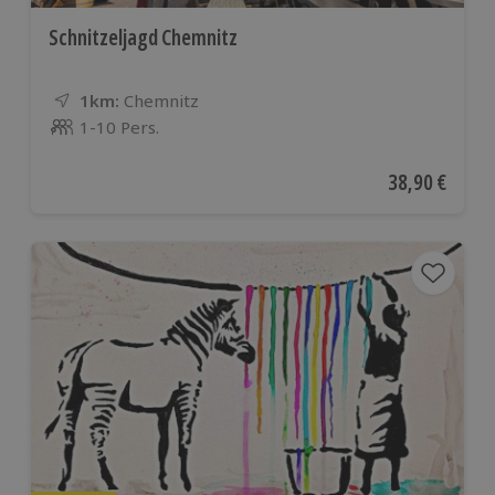
Schnitzeljagd Chemnitz
1km:
Entfernung
Standort
Chemnitz
1-10 Pers.
Anzahl der Teilnehmer
Aktueller Pre
38,90 €