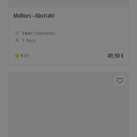
Malkurs - Abstrakt
1km:
Entfernung
Standort
Chemnitz
1 Pers.
Anzahl der Teilnehmer
Aktueller Pre
49,90 €
5
(1)
5 von 5 Sternen basierend auf 1 Bewertungen