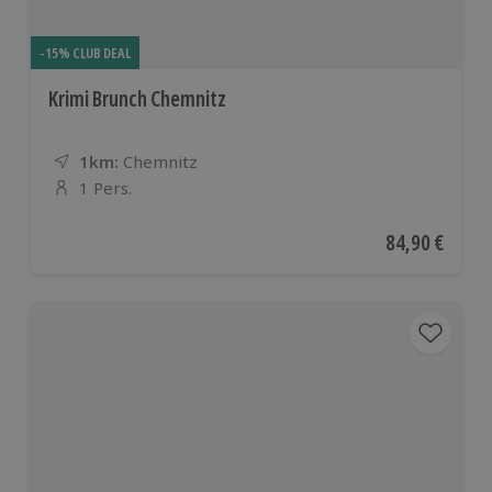
-15% CLUB DEAL
Krimi Brunch Chemnitz
1km:
Entfernung
Standort
Chemnitz
1 Pers.
Anzahl der Teilnehmer
Aktueller Pre
84,90 €