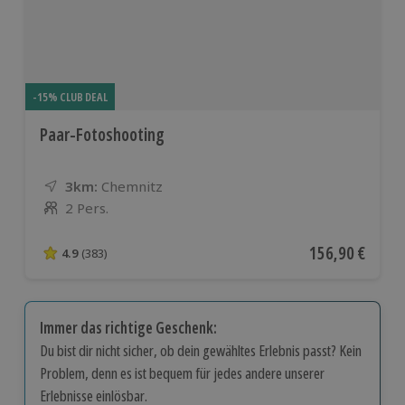
-15% CLUB DEAL
Paar-Fotoshooting
3km:
Entfernung
Standort
Chemnitz
2 Pers.
Anzahl der Teilnehmer
Aktueller Preis
156,90 €
4.9
(383)
4.9 von 5 Sternen basierend auf 383 Bewertungen
Immer das richtige Geschenk:
Du bist dir nicht sicher, ob dein gewähltes Erlebnis passt? Kein
Problem, denn es ist bequem für jedes andere unserer
Erlebnisse einlösbar.