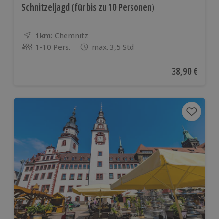
Schnitzeljagd (für bis zu 10 Personen)
1km:
Entfernung
Standort
Chemnitz
1-10 Pers.
max. 3,5 Std
Anzahl der Teilnehmer
Aktueller Pre
38,90 €