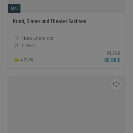
DEAL
Krimi, Dinner und Theater Sachsen
1km:
Entfernung
Standort
Chemnitz
1 Pers.
Anzahl der Teilnehmer
Ursprünglicher
89,90 €
Aktueller Pre
80,90 €
4.7
(15)
4.7 von 5 Sternen basierend auf 15 Bewertungen