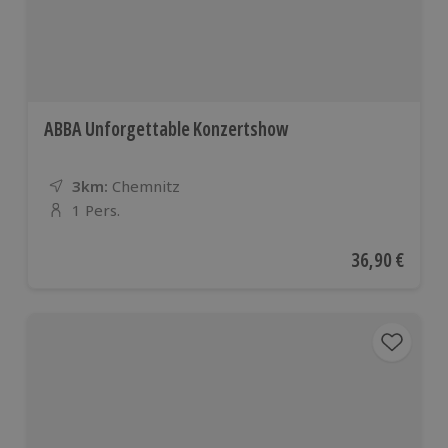
ABBA Unforgettable Konzertshow
3km:
Entfernung
Standort
Chemnitz
1 Pers.
Anzahl der Teilnehmer
Aktueller Pre
36,90 €