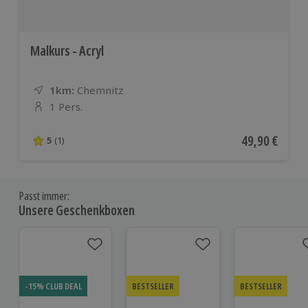
Malkurs - Acryl
1km:
Entfernung
Standort
Chemnitz
1 Pers.
Anzahl der Teilnehmer
Aktueller Pre
49,90 €
5
(1)
5 von 5 Sternen basierend auf 1 Bewertungen
Passt immer:
Unsere Geschenkboxen
-15% CLUB DEAL
BESTSELLER
BESTSELLER