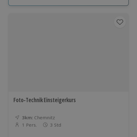
Foto-Technik Einsteigerkurs
3km:
Entfernung
Standort
Chemnitz
1 Pers.
3 Std
Anzahl der Teilnehmer