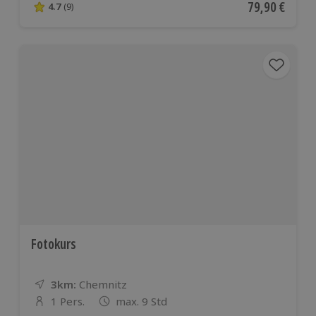
Aktueller Pre
79,90 €
4.7
(9)
4.7 von 5 Sternen basierend auf 9 Bewertungen
Fotokurs
3km:
Entfernung
Standort
Chemnitz
1 Pers.
max. 9 Std
Anzahl der Teilnehmer