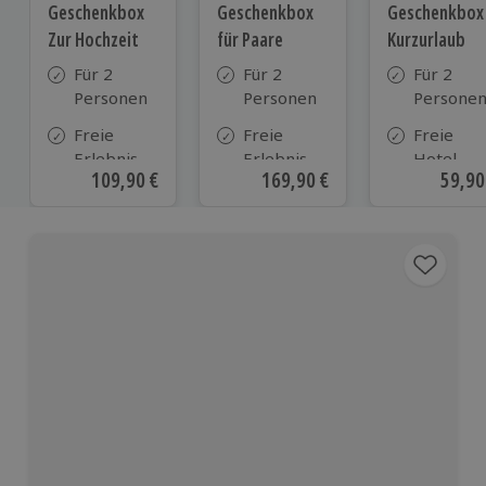
Geschenkbox
Geschenkbox
Geschenkbox
Zur Hochzeit
für Paare
Kurzurlaub
Für 2
Für 2
Für 2
Personen
Personen
Persone
Freie
Freie
Freie
Erlebnis-
Erlebnis-
Hotel-
Aktueller Preis
109,90 €
Aktueller Preis
169,90 €
Aktue
59,90
Auswahl
Auswahl
Auswahl
an ca.
an ca. 860
aus ca. 5
610 Orten
Orten
Hotels in
Deutschl
Österrei
und viele
weiteren
europäis
Ländern