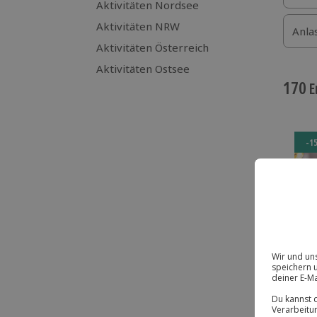
Aktivitäten Nordsee
Aktivitäten NRW
Anla
Aktivitäten Österreich
Aktivitäten Ostsee
170
E
-1