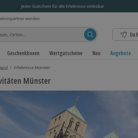
Jeder Gutschein für alle Erlebnisse einlösbar
lebnispartner werden
Du 
n...
Geschenkboxen
Wertgutscheine
Neu
Angebote
hland
/
Erlebnisse Münster
vitäten Münster