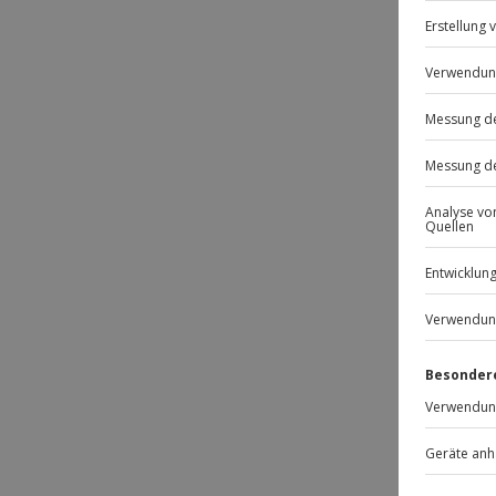
BE
Passt